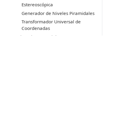
Estereoscópica
Generador de Niveles Piramidales
Transformador Universal de
Coordenadas
Licencia y copyright
MDTopX
Lot Of Points CC
Acerca de las llaves de protección
Soporte técnico
Productos
Digi3D.AI
P
MDTopX
c
Topcal21
P
Lot Of Points
c