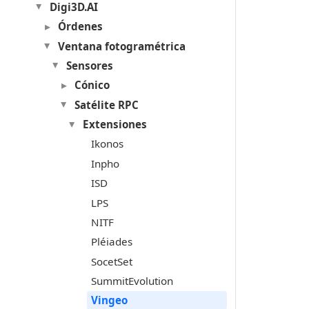
Digi3D.AI
Órdenes
Ventana fotogramétrica
Sensores
Cónico
Satélite RPC
Extensiones
Ikonos
Inpho
ISD
LPS
NITF
Pléiades
SocetSet
SummitEvolution
Vingeo