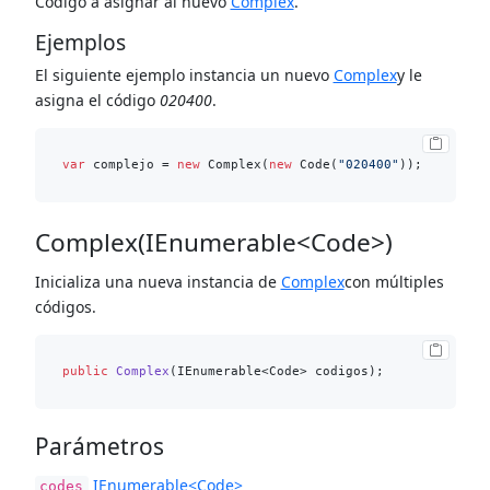
Código a asignar al nuevo
Complex
.
Ejemplos
El siguiente ejemplo instancia un nuevo
Complex
y le
asigna el código
020400
.
var
 complejo = 
new
 Complex(
new
 Code(
"020400"
Complex(IEnumerable<Code>)
Inicializa una nueva instancia de
Complex
con múltiples
códigos.
public
Complex
(
IEnumerable<Code> codigos
)
Parámetros
IEnumerable<Code>
codes