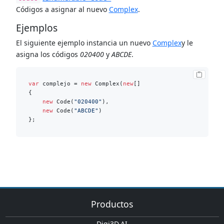
Códigos a asignar al nuevo
Complex
.
Ejemplos
El siguiente ejemplo instancia un nuevo
Complex
y le
asigna los códigos
020400
y
ABCDE
.
var
 complejo = 
new
 Complex(
new
[]

{

new
 Code(
"020400"
),

new
 Code(
"ABCDE"
)

Productos
Digi3D.AI