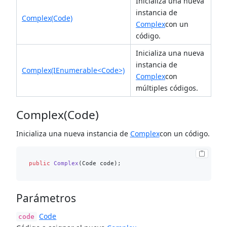
Inicializa una nueva
instancia de
Complex(Code)
Complex
con un
código.
Inicializa una nueva
instancia de
Complex(IEnumerable<Code>)
Complex
con
múltiples códigos.
Complex(Code)
Inicializa una nueva instancia de
Complex
con un código.
public
Complex
(
Code code
)
Parámetros
Code
code