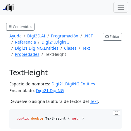
Contenidos
Ayuda
Digi3D.AI
Programación
.NET
Editar
Referencia
Digi21.DigiNG
Digi21.DigiNG.Entities
Clases
Text
Propiedades
TextHeight
TextHeight
Espacio de nombres:
Digi21.DigiNG.Entities
Ensamblado:
Digi21.DigiNG
Devuelve o asigna la altura de textos del
Text
.
public
double
 TextHeight { 
get