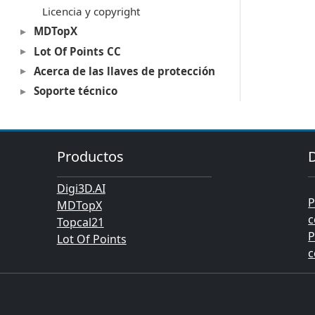
Licencia y copyright
MDTopX
Lot Of Points CC
Acerca de las llaves de protección
Soporte técnico
Productos
Digi3D.AI
P
MDTopX
c
Topcal21
P
Lot Of Points
c