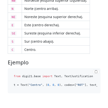
Noroeste (esquina superior izquierda).
NW
Norte (centro arriba).
N
Noreste (esquina superior derecha).
NE
Este (centro derecha).
E
Sureste (esquina inferior derecha).
SE
Sur (centro abajo).
S
Centro.
C
Ejemplo
from
 digi21.base 
import
 Text, TextJustification

t = Text(
"Centro"
, (
0
, 
0
, 
0
), codes=[
"ROT"