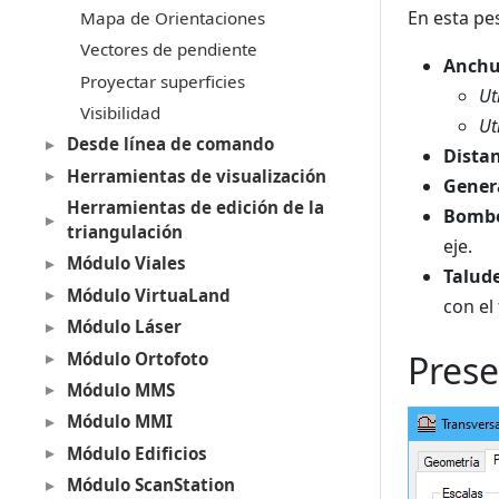
En esta pe
Mapa de Orientaciones
Vectores de pendiente
Anchu
Proyectar superficies
Ut
Visibilidad
Ut
Desde línea de comando
Distan
Herramientas de visualización
Genera
Herramientas de edición de la
Bomb
triangulación
eje.
Módulo Viales
Talud
Módulo VirtuaLand
con el
Módulo Láser
Prese
Módulo Ortofoto
Módulo MMS
Módulo MMI
Módulo Edificios
Módulo ScanStation