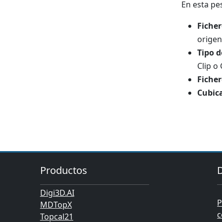
En esta pe
Ficher
origen
Tipo d
Clip o
Ficher
Cubica
Productos
Digi3D.AI
P
MDTopX
c
Topcal21