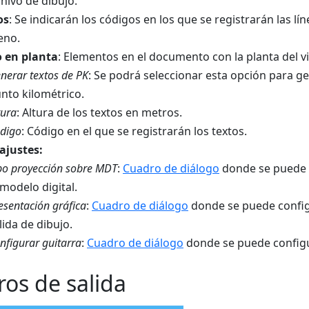
chivo de dibujo.
os
: Se indicarán los códigos en los que se registrarán las l
reno.
o en planta
: Elementos en el documento con la planta del vi
nerar textos de PK
: Se podrá seleccionar esta opción para gen
nto kilométrico.
tura
: Altura de los textos en metros.
digo
: Código en el que se registrarán los textos.
ajustes:
po proyección sobre MDT
:
Cuadro de diálogo
donde se puede c
 modelo digital.
esentación gráfica
:
Cuadro de diálogo
donde se puede configu
lida de dibujo.
nfigurar guitarra
:
Cuadro de diálogo
donde se puede configura
ros de salida