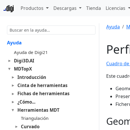
Productos
Descargas
Tienda
Licencias
Ayuda
M
Ayuda
Perf
Ayuda de Digi21
Digi3D.AI
Cuadro de 
MDTopX
Este cuadr
Introducción
Cinta de herramientas
Geome
Fichas de herramientas
Presen
¿Cómo...
Ficher
Herramientas MDT
Geom
Triangulación
Curvado