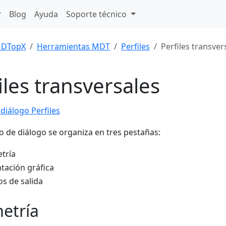
Blog
Ayuda
Soporte técnico
DTopX
Herramientas MDT
Perfiles
Perfiles transver
iles transversales
diálogo Perfiles
o de diálogo se organiza en tres pestañas:
tría
tación gráfica
os de salida
etría