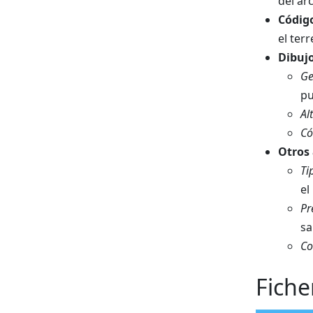
del ar
Códig
el ter
Dibuj
Ge
pu
Al
Có
Otros 
Ti
el
Pr
sa
Co
Fiche