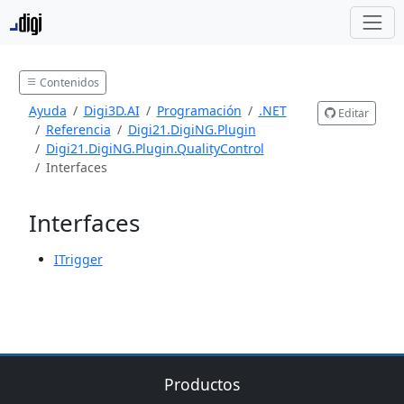
Contenidos
Ayuda
Digi3D.AI
Programación
.NET
Editar
Referencia
Digi21.DigiNG.Plugin
Digi21.DigiNG.Plugin.QualityControl
Interfaces
Interfaces
ITrigger
Productos