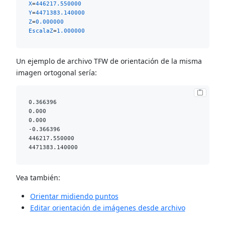
X
=
446217.550000
Y
=
4471383.140000
Z
=
0.000000
EscalaZ
=
1.000000
Un ejemplo de archivo TFW de orientación de la misma
imagen ortogonal sería:
0.366396

0.000

0.000

-0.366396

446217.550000

Vea también:
Orientar midiendo puntos
Editar orientación de imágenes desde archivo