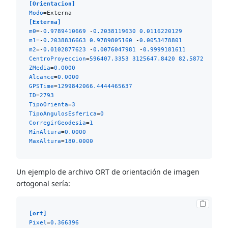
[Orientacion]
Modo
[Externa]
m0
=-
0.9789410669
 -
0.2038119630
0.0116220129
m1
=-
0.2038836663
0.9789805160
 -
0.0053478801
m2
=-
0.0102877623
 -
0.0076047981
 -
0.9999181611
CentroProyeccion
=
596407.3353
3125647.8420
82.5872
ZMedia
=
0.0000
Alcance
=
0.0000
GPSTime
=
1299842066.4444465637
ID
=
2793
TipoOrienta
=
3
TipoAngulosEsferica
=
0
CorregirGeodesia
=
1
MinAltura
=
0.0000
MaxAltura
=
180.0000
Un ejemplo de archivo ORT de orientación de imagen
ortogonal sería:
[ort]
Pixel
=
0.366396