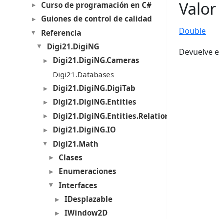
Valor
Curso de programación en C#
Guiones de control de calidad
Double
Referencia
Digi21.DigiNG
Devuelve e
Digi21.DigiNG.Cameras
Digi21.Databases
Digi21.DigiNG.DigiTab
Digi21.DigiNG.Entities
Digi21.DigiNG.Entities.Relations
Digi21.DigiNG.IO
Digi21.Math
Clases
Enumeraciones
Interfaces
IDesplazable
IWindow2D