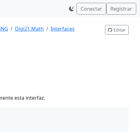
Conectar
Registrar
giNG
Digi21.Math
Interfaces
Editar
ente esta interfaz.