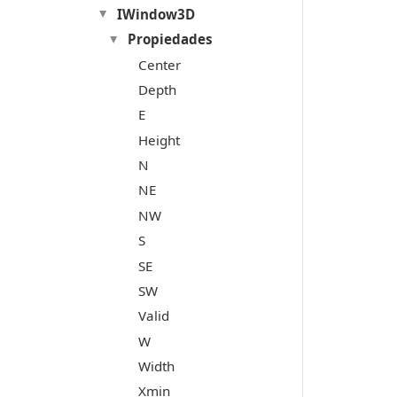
IWindow3D
Propiedades
Center
Depth
E
Height
N
NE
NW
S
SE
SW
Valid
W
Width
Xmin