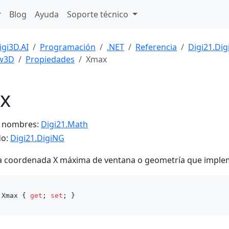
Blog
Ayuda
Soporte técnico
igi3D.AI
Programación
.NET
Referencia
Digi21.Di
w3D
Propiedades
Xmax
x
e nombres:
Digi21.Math
do:
Digi21.DigiNG
a coordenada X máxima de ventana o geometría que implem
 Xmax { 
get
; 
set