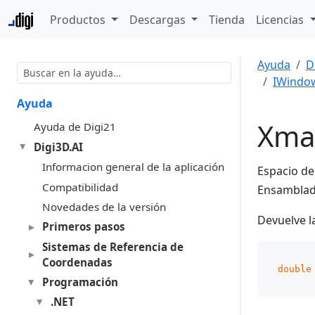
Productos
Descargas
Tienda
Licencias
Ayuda
D
IWindo
Ayuda
Xma
Ayuda de Digi21
Digi3D.AI
Informacion general de la aplicación
Espacio d
Compatibilidad
Ensambla
Novedades de la versión
Devuelve l
Primeros pasos
Sistemas de Referencia de
Coordenadas
double
Programación
.NET