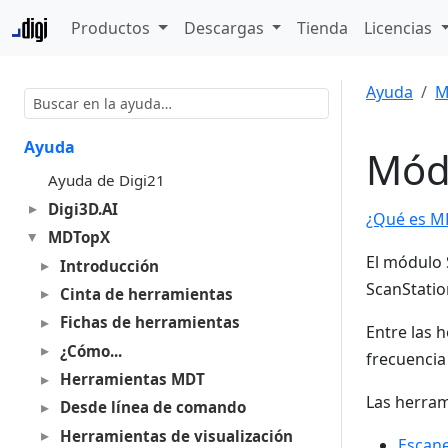
Productos
Descargas
Tienda
Licencias
Ayuda
M
Ayuda
Mód
Ayuda de Digi21
Digi3D.AI
¿Qué es M
MDTopX
El módulo 
Introducción
ScanStatio
Cinta de herramientas
Fichas de herramientas
Entre las 
¿Cómo...
frecuencia
Herramientas MDT
Las herram
Desde línea de comando
Herramientas de visualización
Escan