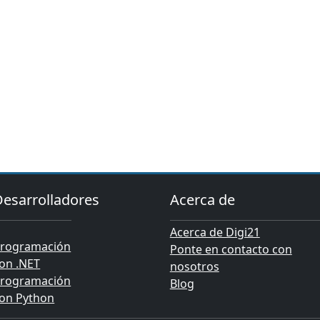
Desarrolladores
Acerca de
Acerca de Digi21
rogramación
Ponte en contacto con
on .NET
nosotros
rogramación
Blog
on Python