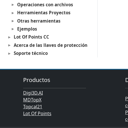
Operaciones con archivos
Herramientas Proyectos
Otras herramientas
Ejemplos
Lot Of Points CC
Acerca de las llaves de protección
Soporte técnico
Productos
Digi3D.AI
P
MDTopX
c
Topcal21
P
Lot Of Points
c