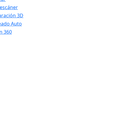
 escáner
ración 3D
eado Auto
n 360