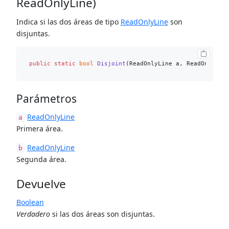
ReadOnlyLine)
Indica si las dos áreas de tipo
ReadOnlyLine
son
disjuntas.
public
static
bool
Disjoint
(
ReadOnlyLine a, ReadOnlyLin
Parámetros
ReadOnlyLine
a
Primera área.
ReadOnlyLine
b
Segunda área.
Devuelve
Boolean
Verdadero
si las dos áreas son disjuntas.