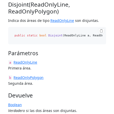
Disjoint(ReadOnlyLine,
ReadOnlyPolygon)
Indica dos áreas de tipo
ReadOnlyLine
son disjuntas.
public
static
bool
Disjoint
(
ReadOnlyLine a, ReadOnlyPol
Parámetros
ReadOnlyLine
a
Primera área.
ReadOnlyPolygon
b
Segunda área.
Devuelve
Boolean
Verdadero
si las dos áreas son disjuntas.