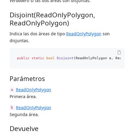
Verdadero
si las dos áreas son disjuntas.
Disjoint(ReadOnlyPolygon,
ReadOnlyPolygon)
Indica las dos áreas de tipo
ReadOnlyPolygon
son
disjuntas.
public
static
bool
Disjoint
(
ReadOnlyPolygon a, ReadOnly
Parámetros
ReadOnlyPolygon
a
Primera área.
ReadOnlyPolygon
b
Segunda área.
Devuelve