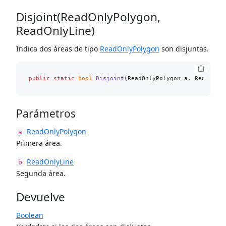
Disjoint(ReadOnlyPolygon,
ReadOnlyLine)
Indica dos áreas de tipo
ReadOnlyPolygon
son disjuntas.
public
static
bool
Disjoint
(
ReadOnlyPolygon a, ReadOnly
Parámetros
ReadOnlyPolygon
a
Primera área.
ReadOnlyLine
b
Segunda área.
Devuelve
Boolean