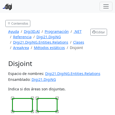
Contenidos
Ayuda
Digi3D.AI
Programación
.NET
Editar
Referencia
Digi21.DigiNG
Digi21.DigiNG.Entities.Relations
Clases
AreaArea
Métodos estáticos
Disjoint
Disjoint
Espacio de nombres:
Digi21.DigiNG.Entities.Relations
Ensamblado:
Digi21.DigiNG
Indica si dos áreas son disjuntas.