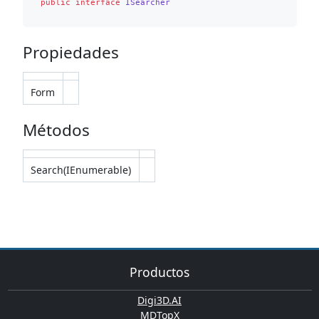
public
interface
ISearcher
Propiedades
Form
Métodos
Search(IEnumerable)
Productos
Digi3D.AI
MDTopX