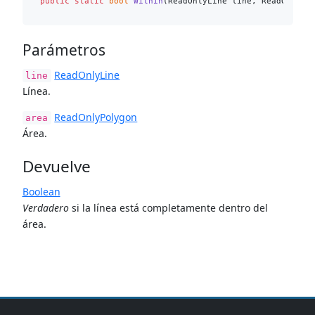
public
static
bool
Within
(
ReadOnlyLine line, ReadOnlyPo
Parámetros
ReadOnlyLine
line
Línea.
ReadOnlyPolygon
area
Área.
Devuelve
Boolean
Verdadero
si la línea está completamente dentro del
área.