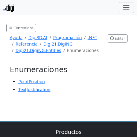
Contenidos
Ayuda
Digi3D.AI
Programación
.NET
Editar
Referencia
Digi21.DigiNG
Digi21.DigiNG.Entities
Enumeraciones
Enumeraciones
PointPosition
TextJustification
Productos