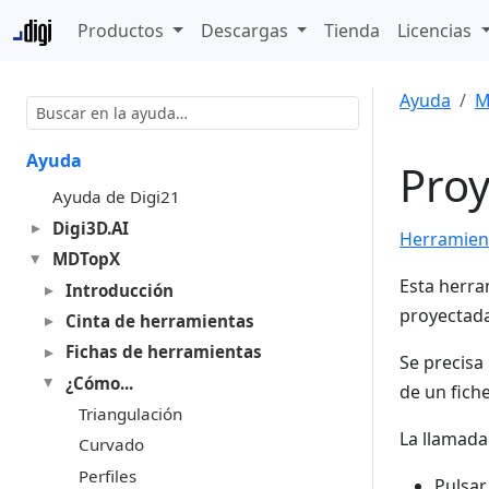
Productos
Descargas
Tienda
Licencias
Ayuda
M
Ayuda
Pro
Ayuda de Digi21
Digi3D.AI
Herramient
MDTopX
Esta herra
Introducción
proyectada
Cinta de herramientas
Fichas de herramientas
Se precisa
¿Cómo...
de un fich
Triangulación
La llamada
Curvado
Perfiles
Pulsar