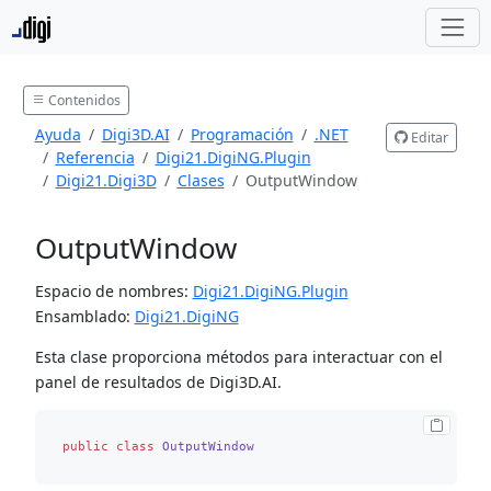
Contenidos
Ayuda
Digi3D.AI
Programación
.NET
Editar
Referencia
Digi21.DigiNG.Plugin
Digi21.Digi3D
Clases
OutputWindow
OutputWindow
Espacio de nombres:
Digi21.DigiNG.Plugin
Ensamblado:
Digi21.DigiNG
Esta clase proporciona métodos para interactuar con el
panel de resultados de Digi3D.AI.
public
class
OutputWindow