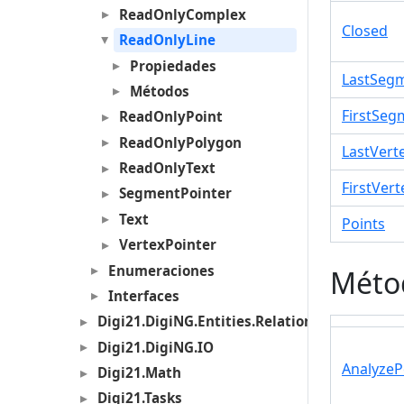
ReadOnlyComplex
Closed
ReadOnlyLine
Propiedades
LastSeg
Métodos
FirstSeg
ReadOnlyPoint
ReadOnlyPolygon
LastVert
ReadOnlyText
FirstVert
SegmentPointer
Text
Points
VertexPointer
Enumeraciones
Méto
Interfaces
Digi21.DigiNG.Entities.Relations
Digi21.DigiNG.IO
AnalyzeP
Digi21.Math
Digi21.Tasks