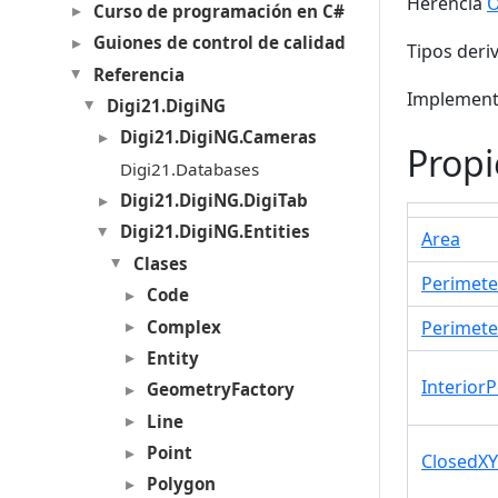
Herencia
O
Curso de programación en C#
Guiones de control de calidad
Tipos deri
Referencia
Implement
Digi21.DigiNG
Digi21.DigiNG.Cameras
Prop
Digi21.Databases
Digi21.DigiNG.DigiTab
Digi21.DigiNG.Entities
Area
Clases
Perimet
Code
Complex
Perimete
Entity
InteriorP
GeometryFactory
Line
Point
ClosedX
Polygon