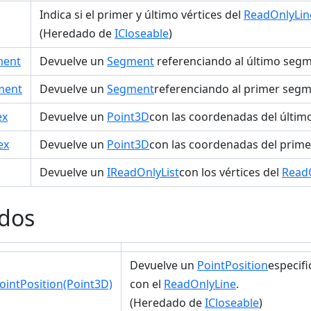
Indica si el primer y último vértices del
ReadOnlyLin
(Heredado de
ICloseable
)
ment
Devuelve un
Segment
referenciando al último seg
ment
Devuelve un
Segment
referenciando al primer seg
ex
Devuelve un
Point3D
con las coordenadas del último
ex
Devuelve un
Point3D
con las coordenadas del primer
Devuelve un
IReadOnlyList
con los vértices del
Read
dos
Devuelve un
PointPosition
especif
ointPosition(Point3D)
con el
ReadOnlyLine
.
(Heredado de
ICloseable
)