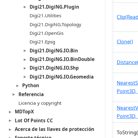
Digi21.DigiNG.Plugin
Digi21.Utilities
Clip(Rea
Digi21.DigiNG.Topology
Digi21.OpenGis
Clone()
Digi21.Epsg
Digi21.DigiNG.IO.Bin
Digi21.DigiNG.IO.BinDouble
Distance
Digi21.DigiNG.IO.Shp
Digi21.DigiNG.IO.Geomedia
NearestS
Python
Point3D, 
Referencia
Licencia y copyright
NearestV
MDTopX
Point3D, 
Lot Of Points CC
Acerca de las llaves de protección
ToString(
Soporte técnico