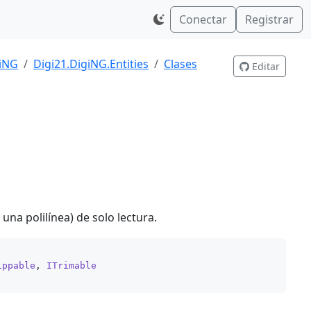
Conectar
Registrar
giNG
Digi21.DigiNG.Entities
Clases
Editar
una polilínea) de solo lectura.
ippable
, 
ITrimable