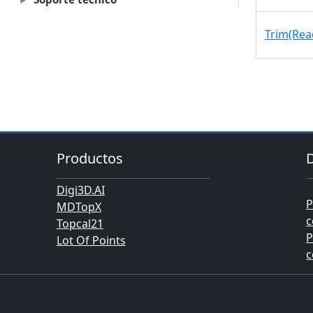
Trim(Rea
Productos
Digi3D.AI
P
MDTopX
c
Topcal21
P
Lot Of Points
c