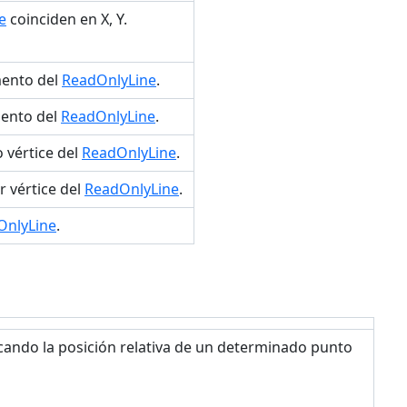
e
coinciden en X, Y.
mento del
ReadOnlyLine
.
mento del
ReadOnlyLine
.
 vértice del
ReadOnlyLine
.
 vértice del
ReadOnlyLine
.
OnlyLine
.
icando la posición relativa de un determinado punto