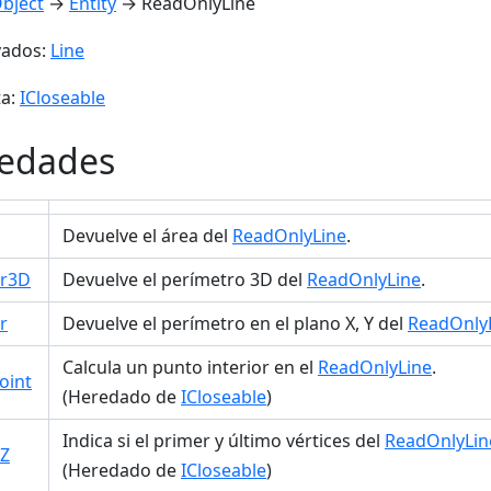
bject
→
Entity
→ ReadOnlyLine
vados:
Line
a:
ICloseable
iedades
Devuelve el área del
ReadOnlyLine
.
er3D
Devuelve el perímetro 3D del
ReadOnlyLine
.
r
Devuelve el perímetro en el plano X, Y del
ReadOnly
Calcula un punto interior en el
ReadOnlyLine
.
oint
(Heredado de
ICloseable
)
Indica si el primer y último vértices del
ReadOnlyLin
YZ
(Heredado de
ICloseable
)