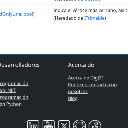
Indica el vértice más cercano, así 
dOnlyLine, bool)
(Heredado de
ITrimable
)
Desarrolladores
Acerca de
Acerca de Digi21
rogramación
Ponte en contacto con
on .NET
nosotros
rogramación
Blog
on Python