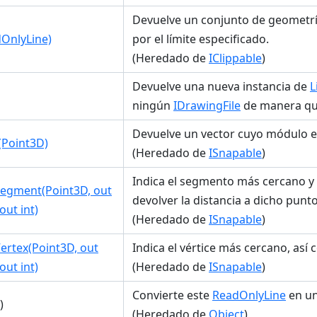
Devuelve un conjunto de geometría
dOnlyLine)
por el límite especificado.
(Heredado de
IClippable
)
Devuelve una nueva instancia de
L
ningún
IDrawingFile
de manera que
Devuelve un vector cuyo módulo es
(Point3D)
(Heredado de
ISnapable
)
Indica el segmento más cercano y
egment(Point3D, out
devolver la distancia a dicho punto
out int)
(Heredado de
ISnapable
)
ertex(Point3D, out
Indica el vértice más cercano, así 
out int)
(Heredado de
ISnapable
)
Convierte este
ReadOnlyLine
en un
)
(Heredado de
Object
)