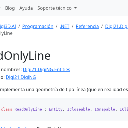
Blog
Ayuda
Soporte técnico
igi3D.AI
Programación
.NET
Referencia
Digi21.Di
lyLine
dOnlyLine
e nombres:
Digi21.DigiNG.Entities
do:
Digi21.DigiNG
 implementa una geometría de tipo línea (que en realidad es 
class
ReadOnlyLine
 : 
Entity
, 
ICloseable
, 
ISnapable
, 
ICl