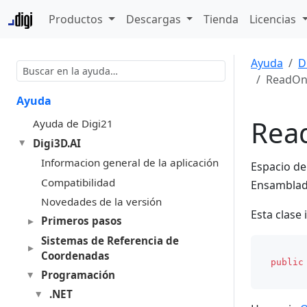
Productos
Descargas
Tienda
Licencias
Ayuda
D
ReadOn
Ayuda
Rea
Ayuda de Digi21
Digi3D.AI
Informacion general de la aplicación
Espacio d
Compatibilidad
Ensambla
Novedades de la versión
Esta clase
Primeros pasos
Sistemas de Referencia de
Coordenadas
public
Programación
.NET