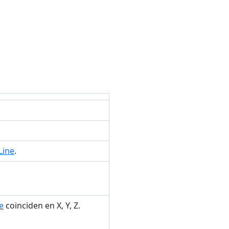
Line
.
e
coinciden en X, Y, Z.