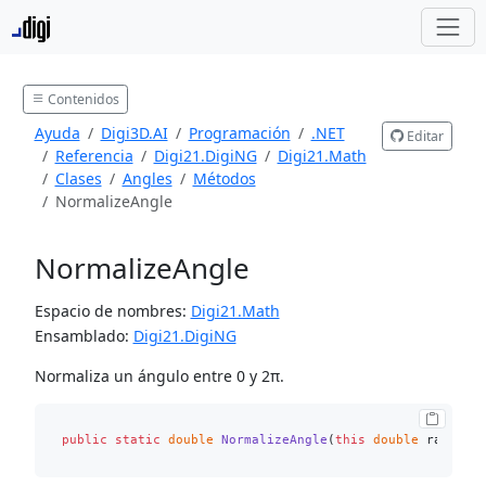
Contenidos
Ayuda
Digi3D.AI
Programación
.NET
Editar
Referencia
Digi21.DigiNG
Digi21.Math
Clases
Angles
Métodos
NormalizeAngle
NormalizeAngle
Espacio de nombres:
Digi21.Math
Ensamblado:
Digi21.DigiNG
Normaliza un ángulo entre 0 y 2π.
public
static
double
NormalizeAngle
(
this
double
 radians