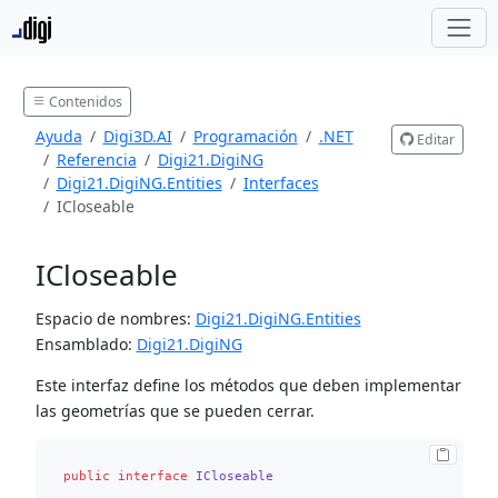
Contenidos
Ayuda
Digi3D.AI
Programación
.NET
Editar
Referencia
Digi21.DigiNG
Digi21.DigiNG.Entities
Interfaces
ICloseable
ICloseable
Espacio de nombres:
Digi21.DigiNG.Entities
Ensamblado:
Digi21.DigiNG
Este interfaz define los métodos que deben implementar
las geometrías que se pueden cerrar.
public
interface
ICloseable