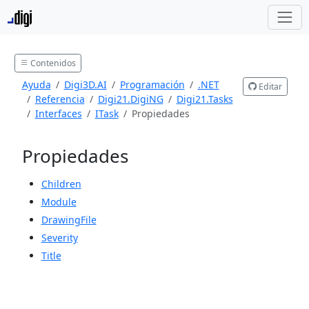
Contenidos
Ayuda
Digi3D.AI
Programación
.NET
Editar
Referencia
Digi21.DigiNG
Digi21.Tasks
Interfaces
ITask
Propiedades
Propiedades
Children
Module
DrawingFile
Severity
Title