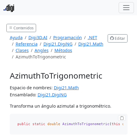
Contenidos
Ayuda
Digi3D.AI
Programación
.NET
Editar
Referencia
Digi21.DigiNG
Digi21.Math
Clases
Angles
Métodos
AzimuthToTrigonometric
AzimuthToTrigonometric
Espacio de nombres:
Digi21.Math
Ensamblado:
Digi21.DigiNG
Transforma un ángulo azimutal a trigonométrico.
public
static
double
AzimuthToTrigonometric
(
this
double