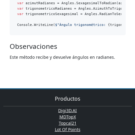
var
var
var
 trigonometricoSexagesimal = Angles.RadianToSexagesim
Console.WriteLine(
$"Ángulo trigonométrico: 
{trigonometr
Observaciones
Este método recibe y devuelve ángulos en radianes.
Productos
Digi3D.AI
MDTopX
Topcal21
Lot Of Points