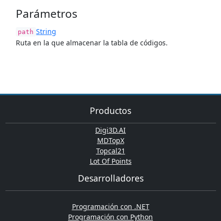
Parámetros
String
path
Ruta en la que almacenar la tabla de códigos.
Productos
Digi3D.AI
MDTopX
Topcal21
Lot Of Points
Desarrolladores
Programación con .NET
Programación con Python