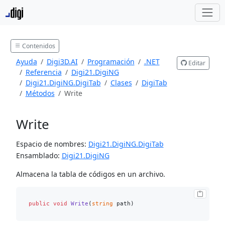
Contenidos
Ayuda
Digi3D.AI
Programación
.NET
Editar
Referencia
Digi21.DigiNG
Digi21.DigiNG.DigiTab
Clases
DigiTab
Métodos
Write
Write
Espacio de nombres:
Digi21.DigiNG.DigiTab
Ensamblado:
Digi21.DigiNG
Almacena la tabla de códigos en un archivo.
public
void
Write
(
string
 path