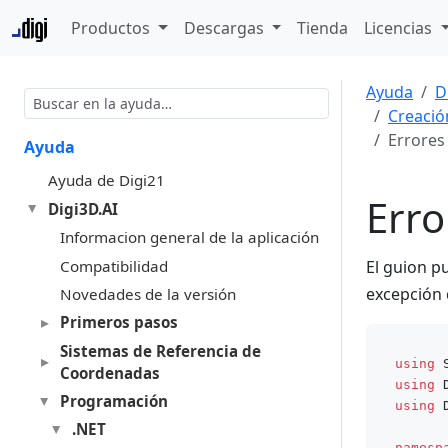
Productos
Descargas
Tienda
Licencias
Ayuda
D
Creació
Errores
Ayuda
Ayuda de Digi21
Erro
Digi3D.AI
Informacion general de la aplicación
Compatibilidad
El guion p
excepción 
Novedades de la versión
Primeros pasos
Sistemas de Referencia de
using
Coordenadas
using
Programación
using
 
.NET
namesp