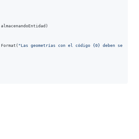
 almacenandoEntidad
)
.Format(
"Las geometrías con el código {0} deben ser líne