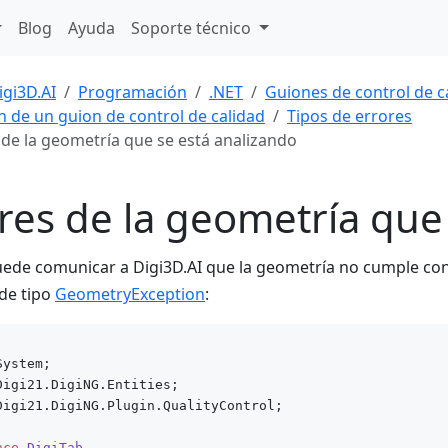
Blog
Ayuda
Soporte técnico
igi3D.AI
Programación
.NET
Guiones de control de c
n de un guion de control de calidad
Tipos de errores
 de la geometría que se está analizando
res de la geometría que
uede comunicar a Digi3D.AI que la geometría no cumple con
de tipo
GeometryException
:
Digi21.DigiNG.Plugin.QualityControl;

ace
DigiTab