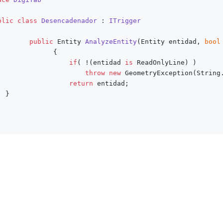
blic
class
Desencadenador
 : 
ITrigger
public
 Entity 
AnalyzeEntity
(
Entity entidad, 
bool
   {

if
( !(entidad 
is
 ReadOnlyLine) )

throw
new
 GeometryException(String
return
 entidad;

 }
