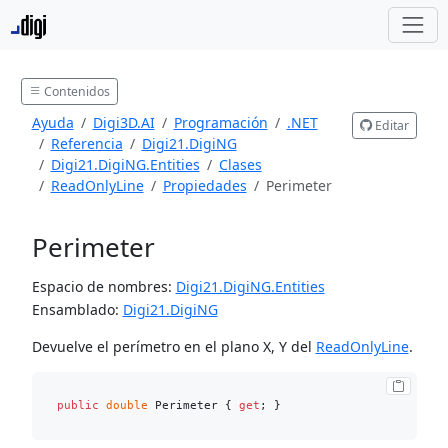
Contenidos
Ayuda
Digi3D.AI
Programación
.NET
Editar
Referencia
Digi21.DigiNG
Digi21.DigiNG.Entities
Clases
ReadOnlyLine
Propiedades
Perimeter
Perimeter
Espacio de nombres:
Digi21.DigiNG.Entities
Ensamblado:
Digi21.DigiNG
Devuelve el perímetro en el plano X, Y del
ReadOnlyLine
.
public
double
 Perimeter { 
get