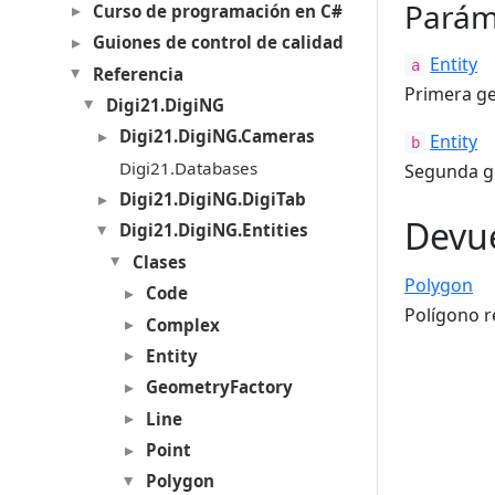
Parám
Curso de programación en C#
Guiones de control de calidad
Entity
a
Referencia
Primera ge
Digi21.DigiNG
Digi21.DigiNG.Cameras
Entity
b
Digi21.Databases
Segunda ge
Digi21.DigiNG.DigiTab
Devu
Digi21.DigiNG.Entities
Clases
Polygon
Code
Polígono r
Complex
Entity
GeometryFactory
Line
Point
Polygon