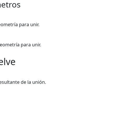
etros
ometría para unir.
ometría para unir.
elve
esultante de la unión.