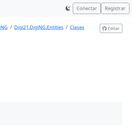
Conectar
Registrar
giNG
Digi21.DigiNG.Entities
Clases
Editar