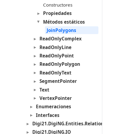
Constructores
Propiedades
Métodos estáticos
JoinPolygons
ReadOnlyComplex
ReadOnlyLine
ReadOnlyPoint
ReadOnlyPolygon
ReadOnlyText
SegmentPointer
Text
VertexPointer
Enumeraciones
Interfaces
Digi21.DigiNG.Entities.Relations
Digi21.DigiNG.IO