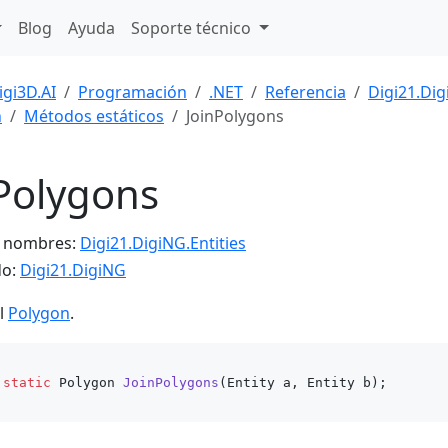
Blog
Ayuda
Soporte técnico
igi3D.AI
Programación
.NET
Referencia
Digi21.Di
n
Métodos estáticos
JoinPolygons
Polygons
e nombres:
Digi21.DigiNG.Entities
do:
Digi21.DigiNG
l
Polygon
.
static
 Polygon 
JoinPolygons
(
Entity a, Entity b
)