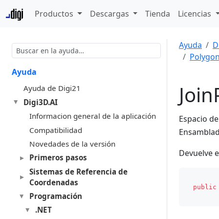
Productos
Descargas
Tienda
Licencias
Ayuda
D
Polygo
Ayuda
Join
Ayuda de Digi21
Digi3D.AI
Informacion general de la aplicación
Espacio d
Compatibilidad
Ensambla
Novedades de la versión
Devuelve e
Primeros pasos
Sistemas de Referencia de
Coordenadas
public
Programación
.NET