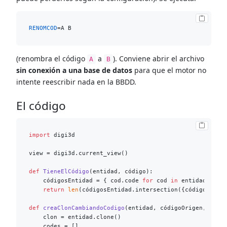
RENOMCOD
(renombra el código
a
). Conviene abrir el archivo
A
B
sin conexión a una base de datos
para que el motor no
intente reescribir nada en la BBDD.
El código
import
 digi3d

view = digi3d.current_view()

def
TieneElCódigo
(
entidad, código
):

    códigosEntidad = { cod.code 
for
 cod 
in
 entidad.codes
return
len
(códigosEntidad.intersection({código})) >
def
creaClonCambiandoCodigo
(
entidad, códigoOrigen, códi
    clon = entidad.clone()

    codes = []
