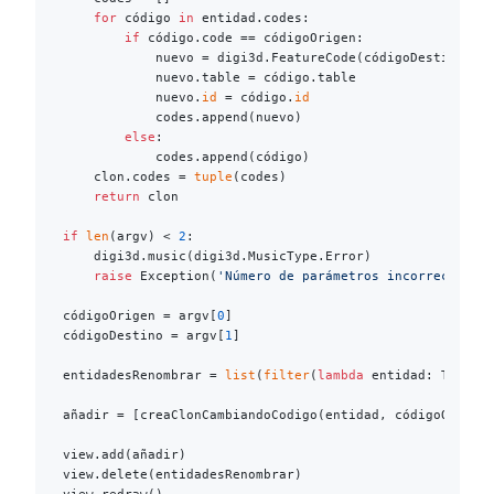
for
 código 
in
 entidad.codes:

if
 código.code == códigoOrigen:

            nuevo = digi3d.FeatureCode(códigoDestino)

            nuevo.table = código.table

            nuevo.
id
 = código.
id
            codes.append(nuevo)

else
:

            codes.append(código)

    clon.codes = 
tuple
(codes)

return
 clon

if
len
(argv) < 
2
:

    digi3d.music(digi3d.MusicType.Error)

raise
 Exception(
'Número de parámetros incorrecto. S
códigoOrigen = argv[
0
]

códigoDestino = argv[
1
]

entidadesRenombrar = 
list
(
filter
(
lambda
 entidad: TieneEl
añadir = [creaClonCambiandoCodigo(entidad, códigoOrigen
view.add(añadir)

view.delete(entidadesRenombrar)
