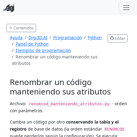
Contenidos
Ayuda
Digi3D.AI
Programación
Python
Editar
Panel de Python
Ejemplos de programación
Renombrar un código manteniendo sus
atributos
Renombrar un código
manteniendo sus atributos
Archivo:
· orden
renomcod_manteniendo_atributos.py
con parámetros.
Cambia un código por otro
conservando la tabla y el
registro
de base de datos (la orden estándar
RENOMCOD
puede perderlos según la configuración). Se ejecuta: