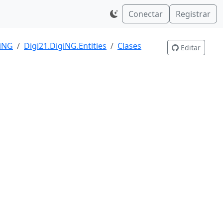
Conectar
Registrar
giNG
Digi21.DigiNG.Entities
Clases
Editar