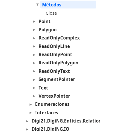
Métodos
Close
Point
Polygon
ReadOnlyComplex
ReadOnlyLine
ReadOnlyPoint
ReadOnlyPolygon
ReadOnlyText
SegmentPointer
Text
VertexPointer
Enumeraciones
Interfaces
Digi21.DigiNG.Entities.Relations
Digi21.DigiNG.IO