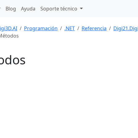
Blog
Ayuda
Soporte técnico
igi3D.AI
Programación
.NET
Referencia
Digi21.Di
Métodos
odos