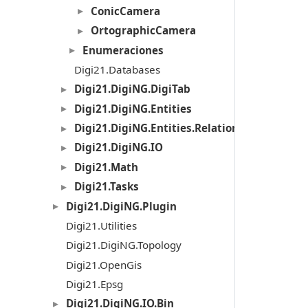
ConicCamera
OrtographicCamera
Enumeraciones
Digi21.Databases
Digi21.DigiNG.DigiTab
Digi21.DigiNG.Entities
Digi21.DigiNG.Entities.Relations
Digi21.DigiNG.IO
Digi21.Math
Digi21.Tasks
Digi21.DigiNG.Plugin
Digi21.Utilities
Digi21.DigiNG.Topology
Digi21.OpenGis
Digi21.Epsg
Digi21.DigiNG.IO.Bin