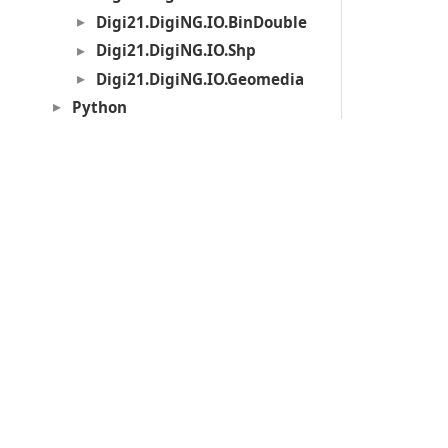
Digi21.DigiNG.IO.BinDouble
Digi21.DigiNG.IO.Shp
Digi21.DigiNG.IO.Geomedia
Python
Referencia
Licencia y copyright
MDTopX
Lot Of Points CC
Acerca de las llaves de protección
Productos
Soporte técnico
Digi3D.AI
P
MDTopX
c
Topcal21
P
Lot Of Points
c