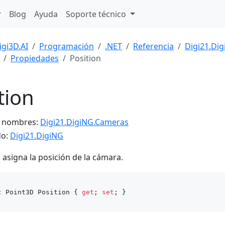
Blog
Ayuda
Soporte técnico
igi3D.AI
Programación
.NET
Referencia
Digi21.Di
Propiedades
Position
tion
e nombres:
Digi21.DigiNG.Cameras
do:
Digi21.DigiNG
 asigna la posición de la cámara.
c
 Point3D Position { 
get
; 
set