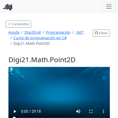
Contenidos
Ayuda
Digi3D.AI
Programación
.NET
Editar
Curso de programación en C#
Digi21.Math.Point2D
Digi21.Math.Point2D