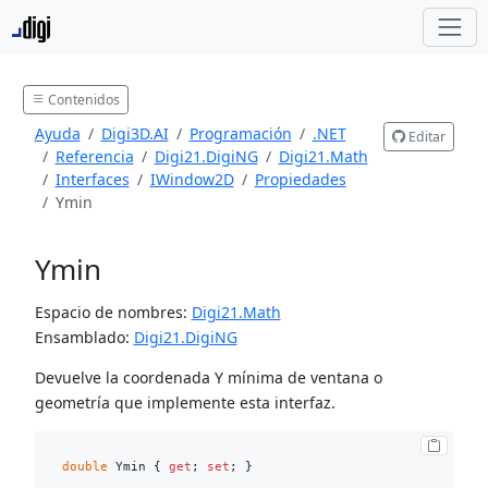
Contenidos
Ayuda
Digi3D.AI
Programación
.NET
Editar
Referencia
Digi21.DigiNG
Digi21.Math
Interfaces
IWindow2D
Propiedades
Ymin
Ymin
Espacio de nombres:
Digi21.Math
Ensamblado:
Digi21.DigiNG
Devuelve la coordenada Y mínima de ventana o
geometría que implemente esta interfaz.
double
 Ymin { 
get
; 
set