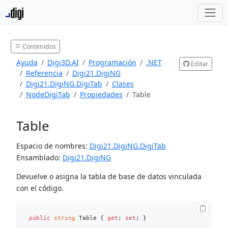
Contenidos
Ayuda
Digi3D.AI
Programación
.NET
Editar
Referencia
Digi21.DigiNG
Digi21.DigiNG.DigiTab
Clases
NodeDigiTab
Propiedades
Table
Table
Espacio de nombres:
Digi21.DigiNG.DigiTab
Ensamblado:
Digi21.DigiNG
Devuelve o asigna la tabla de base de datos vinculada
con el código.
public
string
 Table { 
get
; 
set