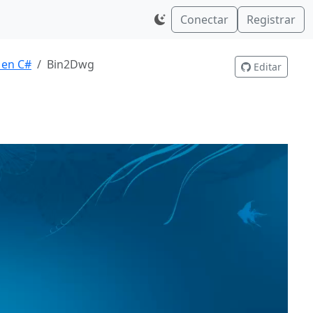
Conectar
Registrar
 en C#
Bin2Dwg
Editar