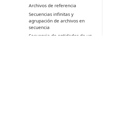
Archivos de referencia
Secuencias infinitas y
agrupación de archivos en
secuencia
Secuencia de entidades de un
tipo y agrupación de entidades
de todos los archivos cargados
Evitando código duro en
nuestra orden contabilizadora
de entidades
Detectando todas las
Productos
intersecciones del archivo de
dibujo
Digi3D.AI
Detectando intersecciones de
P
MDTopX
múltiples líneas en rango de
c
Topcal21
coordenadas
P
Lot Of Points
Detectando intersecciones de
c
múltiples entidades por código