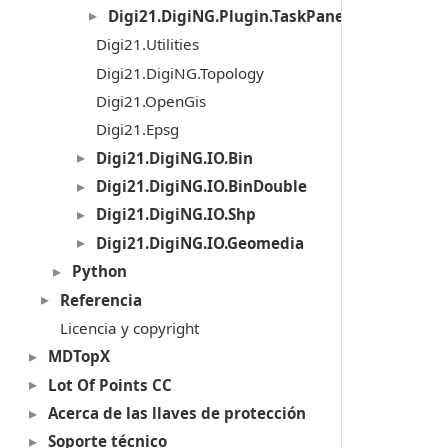
Digi21.DigiNG.Plugin.TaskPanel
Digi21.Utilities
Digi21.DigiNG.Topology
Digi21.OpenGis
Digi21.Epsg
Digi21.DigiNG.IO.Bin
Digi21.DigiNG.IO.BinDouble
Digi21.DigiNG.IO.Shp
Digi21.DigiNG.IO.Geomedia
Python
Referencia
Licencia y copyright
MDTopX
Lot Of Points CC
Acerca de las llaves de protección
Soporte técnico