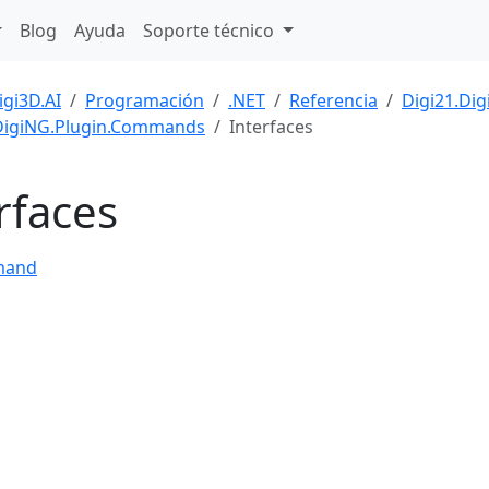
Blog
Ayuda
Soporte técnico
igi3D.AI
Programación
.NET
Referencia
Digi21.Dig
DigiNG.Plugin.Commands
Interfaces
rfaces
mand