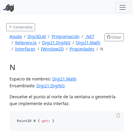
Contenidos
Ayuda
Digi3D.AI
Programación
.NET
Editar
Referencia
Digi21.DigiNG
Digi21.Math
Interfaces
IWindow2D
Propiedades
N
N
Espacio de nombres:
Digi21.Math
Ensamblado:
Digi21.DigiNG
Devuelve el punto al norte de la ventana o geometría
que implemente esta interfaz.
Point2D N { 
get