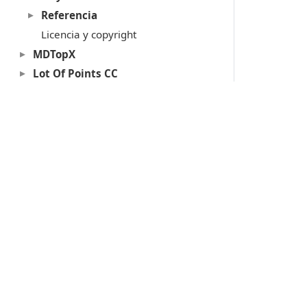
Referencia
Licencia y copyright
MDTopX
Lot Of Points CC
Acerca de las llaves de protección
Soporte técnico
Productos
Digi3D.AI
P
MDTopX
c
Topcal21
P
Lot Of Points
c