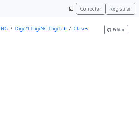
Conectar
Registrar
giNG
Digi21.DigiNG.DigiTab
Clases
Editar