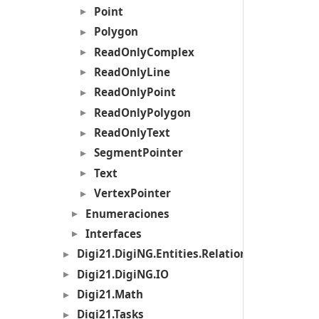
Point
Polygon
ReadOnlyComplex
ReadOnlyLine
ReadOnlyPoint
ReadOnlyPolygon
ReadOnlyText
SegmentPointer
Text
VertexPointer
Enumeraciones
Interfaces
Digi21.DigiNG.Entities.Relations
Digi21.DigiNG.IO
Digi21.Math
Digi21.Tasks