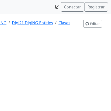
Conectar
Registrar
giNG
Digi21.DigiNG.Entities
Clases
Editar