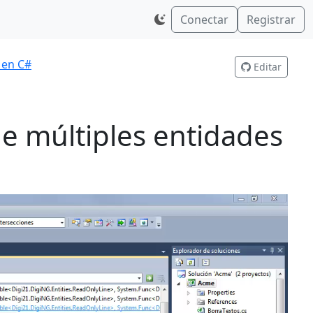
Conectar
Registrar
 en C#
Editar
e múltiples entidades