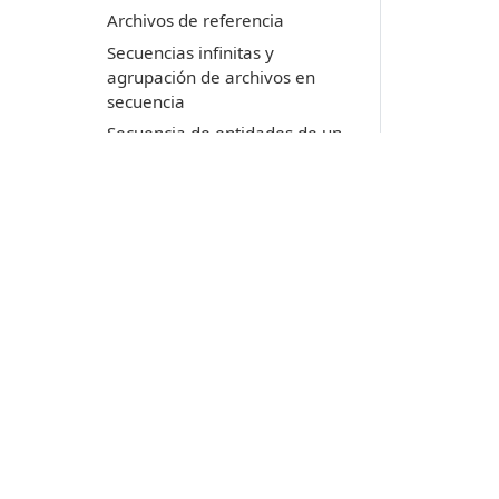
Archivos de referencia
Secuencias infinitas y
agrupación de archivos en
secuencia
Secuencia de entidades de un
tipo y agrupación de entidades
de todos los archivos cargados
Evitando código duro en
nuestra orden contabilizadora
de entidades
Detectando todas las
Productos
intersecciones del archivo de
dibujo
Digi3D.AI
Detectando intersecciones de
P
MDTopX
múltiples líneas en rango de
c
Topcal21
coordenadas
P
Lot Of Points
Detectando intersecciones
c
de múltiples entidades por