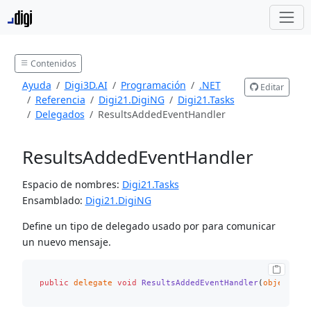
Contenidos
Ayuda
Digi3D.AI
Programación
.NET
Editar
Referencia
Digi21.DigiNG
Digi21.Tasks
Delegados
ResultsAddedEventHandler
ResultsAddedEventHandler
Espacio de nombres:
Digi21.Tasks
Ensamblado:
Digi21.DigiNG
Define un tipo de delegado usado por para comunicar
un nuevo mensaje.
public
delegate
void
ResultsAddedEventHandler
(
object
 se