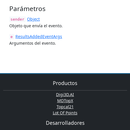
Parámetros
Object
sender
Objeto que envía el evento.
ResultsAddedEventArgs
e
Argumentos del evento.
Productos
Digi3D.AI
MDTopX
Topcal21
Lot Of Points
Desarrolladores