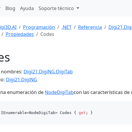
Blog
Ayuda
Soporte técnico
igi3D.AI
Programación
.NET
Referencia
Digi21.Di
Propiedades
Codes
es
e nombres:
Digi21.DigiNG.DigiTab
do:
Digi21.DigiNG
una enumeración de
NodeDigiTab
con las características de
 IEnumerable<NodeDigiTab> Codes { 
get