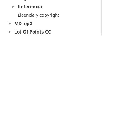
Referencia
Licencia y copyright
MDTopX
Lot Of Points CC
Acerca de las llaves de protección
Soporte técnico
Productos
Digi3D.AI
P
MDTopX
c
Topcal21
P
Lot Of Points
c