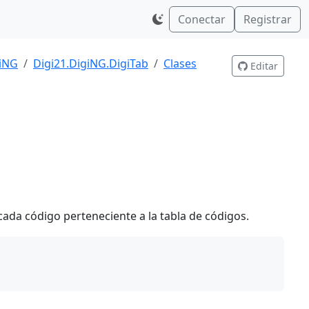
Conectar
Registrar
giNG
Digi21.DigiNG.DigiTab
Clases
Editar
 cada código perteneciente a la tabla de códigos.