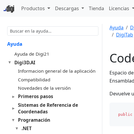
Productos
Descargas
Tienda
Licencias
Ayuda
D
DigiTab
Ayuda
Cod
Ayuda de Digi21
Digi3D.AI
Informacion general de la aplicación
Espacio d
Compatibilidad
Ensambla
Novedades de la versión
Devuelve 
Primeros pasos
Sistemas de Referencia de
Coordenadas
public
Programación
.NET