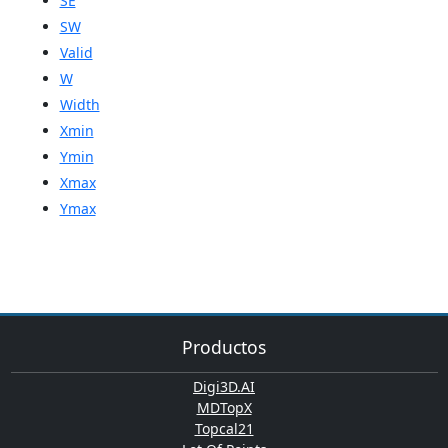
SE
SW
Valid
W
Width
Xmin
Ymin
Xmax
Ymax
Productos
Digi3D.AI
MDTopX
Topcal21