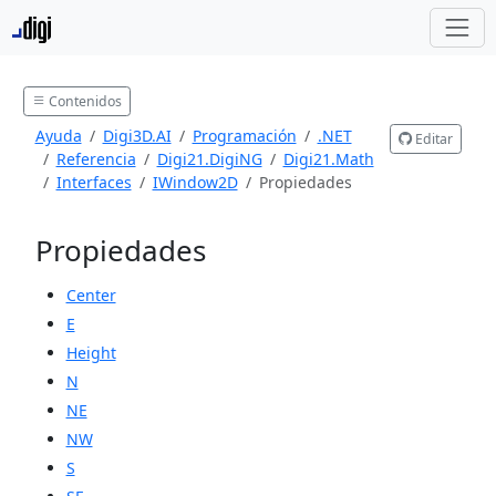
Contenidos
Ayuda
Digi3D.AI
Programación
.NET
Editar
Referencia
Digi21.DigiNG
Digi21.Math
Interfaces
IWindow2D
Propiedades
Propiedades
Center
E
Height
N
NE
NW
S