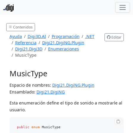
Contenidos
Ayuda
Digi3D.AI
Programación
.NET
Editar
Referencia
Digi21.DigiNG.Plugin
Digi21.Digi3D
Enumeraciones
MusicType
MusicType
Espacio de nombres:
Digi21.DigiNG.Plugin
Ensamblado:
Digi21.DigiNG
Esta enumeración define el tipo de sonido a mostrarle al
usuario.
public
enum