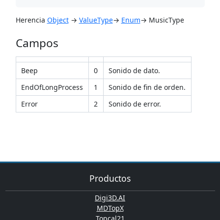
Herencia
Object
→
ValueType
→
Enum
→ MusicType
Campos
Beep
0
Sonido de dato.
EndOfLongProcess
1
Sonido de fin de orden.
Error
2
Sonido de error.
Productos
Digi3D.AI
MDTopX
Topcal21