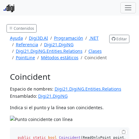
Contenidos
Ayuda
Digi3D.AI
Programación
.NET
Editar
Referencia
Digi21.DigiNG
Digi21.DigiNG.Entities.Relations
Clases
PointLine
Métodos estáticos
Coincident
Coincident
Espacio de nombres:
Digi21.DigiNG.Entities.Relations
Ensamblado:
Digi21.DigiNG
Indica si el punto y la línea son coincidentes.
public
static
bool
Coincident
(
ReadOnlyPoint point, Read