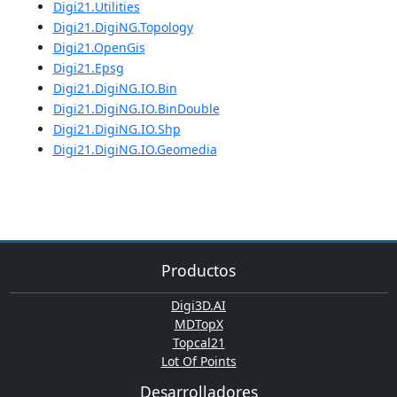
Digi21.Utilities
Digi21.DigiNG.Topology
Digi21.OpenGis
Digi21.Epsg
Digi21.DigiNG.IO.Bin
Digi21.DigiNG.IO.BinDouble
Digi21.DigiNG.IO.Shp
Digi21.DigiNG.IO.Geomedia
Productos
Digi3D.AI
MDTopX
Topcal21
Lot Of Points
Desarrolladores