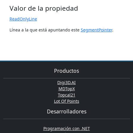
Valor de la propiedad
ReadOnlyLine
Línea a la que está apuntando este
SegmentPointer
.
Productos
Digi3D.AI
MDTopX
Topcal21
Lot Of Points
Desarrolladores
Programación con .NET