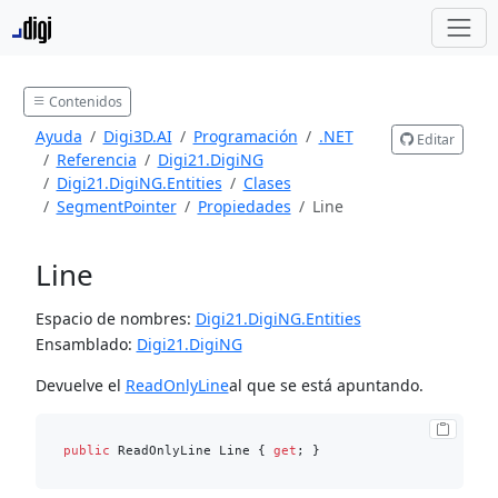
Contenidos
Ayuda
Digi3D.AI
Programación
.NET
Editar
Referencia
Digi21.DigiNG
Digi21.DigiNG.Entities
Clases
SegmentPointer
Propiedades
Line
Line
Espacio de nombres:
Digi21.DigiNG.Entities
Ensamblado:
Digi21.DigiNG
Devuelve el
ReadOnlyLine
al que se está apuntando.
public
 ReadOnlyLine Line { 
get