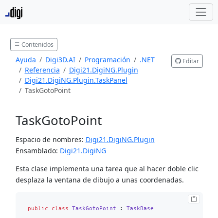
Contenidos
Ayuda
Digi3D.AI
Programación
.NET
Editar
Referencia
Digi21.DigiNG.Plugin
Digi21.DigiNG.Plugin.TaskPanel
TaskGotoPoint
TaskGotoPoint
Espacio de nombres:
Digi21.DigiNG.Plugin
Ensamblado:
Digi21.DigiNG
Esta clase implementa una tarea que al hacer doble clic
desplaza la ventana de dibujo a unas coordenadas.
public
class
TaskGotoPoint
 : 
TaskBase