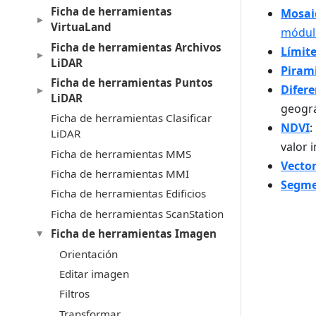
Ficha de herramientas
Mosai
VirtuaLand
módul
Ficha de herramientas Archivos
Límit
LiDAR
Piram
Ficha de herramientas Puntos
Difere
LiDAR
geográ
Ficha de herramientas Clasificar
NDVI
:
LiDAR
valor i
Ficha de herramientas MMS
Vector
Ficha de herramientas MMI
Segme
Ficha de herramientas Edificios
Ficha de herramientas ScanStation
Ficha de herramientas Imagen
Orientación
Editar imagen
Filtros
Transformar