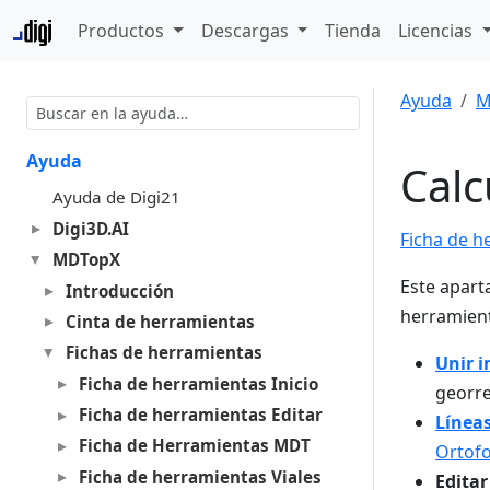
Productos
Descargas
Tienda
Licencias
Ayuda
M
Ayuda
Calc
Ayuda de Digi21
Digi3D.AI
Ficha de 
MDTopX
Este apart
Introducción
herramient
Cinta de herramientas
Fichas de herramientas
Unir 
Ficha de herramientas Inicio
georre
Ficha de herramientas Editar
Línea
Ficha de Herramientas MDT
Ortof
Ficha de herramientas Viales
Editar