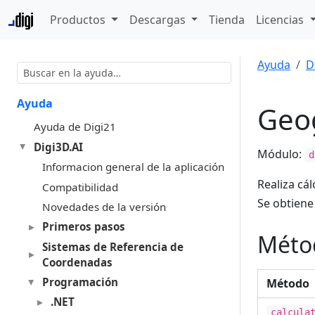
Productos
Descargas
Tienda
Licencias
Ayuda
D
Ayuda
Geog
Ayuda de Digi21
Digi3D.AI
Módulo:
d
Informacion general de la aplicación
Realiza cá
Compatibilidad
Se obtien
Novedades de la versión
Primeros pasos
Méto
Sistemas de Referencia de
Coordenadas
Programación
Método
.NET
calcula