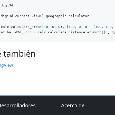
 digi3d

 digi3d.current_view().geographic_calculator

 calc.calculate_area([(
0
, 
0
, 
0
), (
100
, 
0
, 
0
), (
100
, 
100
,
 az_ba, d2d, d3d = calc.calculate_distance_azimuth((
0
, 
0
e también
ngView
Desarrolladores
Acerca de