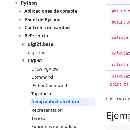
Python
perimet
Aplicaciones de consola
Panel de Python
perimet
Controles de calidad
Referencia
calcula
digi21.base
digi21.io
calcula
digi3d
calcula
DrawingView
calcula
Command
point_b)
PythonCommand
Topología
Las coorde
GeographicCalculator
Representation
Ejem
Tareas
Funciones del módulo