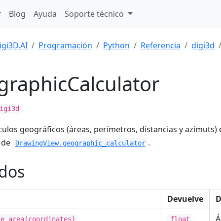
Blog
Ayuda
Soporte técnico
igi3D.AI
Programación
Python
Referencia
digi3d
raphicCalculator
igi3d
lculos geográficos (áreas, perímetros, distancias y azimuts)
e de
.
DrawingView.geographic_calculator
dos
Devuelve
D
Á
te_area(coordinates)
float