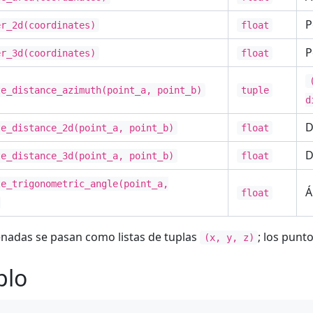
P
er_2d(coordinates)
float
P
er_3d(coordinates)
float
te_distance_azimuth(point_a, point_b)
tuple
d
D
te_distance_2d(point_a, point_b)
float
D
te_distance_3d(point_a, point_b)
float
te_trigonometric_angle(point_a,
Á
float
nadas se pasan como listas de tuplas
; los punt
(x, y, z)
plo