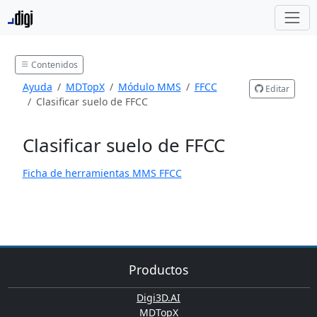
Contenidos
Ayuda
MDTopX
Módulo MMS
FFCC
Editar
Clasificar suelo de FFCC
Clasificar suelo de FFCC
Ficha de herramientas MMS FFCC
Productos
Digi3D.AI
MDTopX