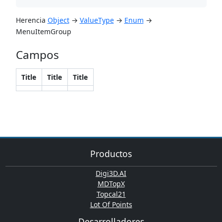
‌Herencia
Object
→
ValueType
→
Enum
→
MenuItemGroup
Campos
​Title
​Title
​Title
Productos
Digi3D.AI
MDTopX
Topcal21
Lot Of Points
Desarrolladores