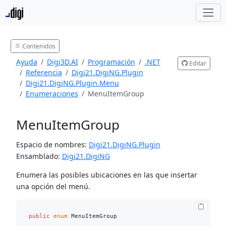
Contenidos
Ayuda
Digi3D.AI
Programación
.NET
Editar
Referencia
Digi21.DigiNG.Plugin
Digi21.DigiNG.Plugin.Menu
Enumeraciones
MenuItemGroup
MenuItemGroup
Espacio de nombres:
Digi21.DigiNG.Plugin
Ensamblado:
Digi21.DigiNG
Enumera las posibles ubicaciones en las que insertar
una opción del menú.
public
enum