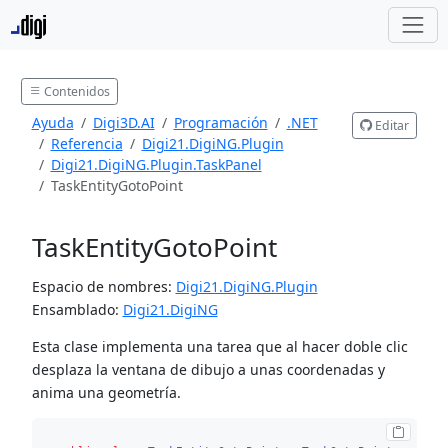
Contenidos
Ayuda
Digi3D.AI
Programación
.NET
Editar
Referencia
Digi21.DigiNG.Plugin
Digi21.DigiNG.Plugin.TaskPanel
TaskEntityGotoPoint
TaskEntityGotoPoint
Espacio de nombres:
Digi21.DigiNG.Plugin
Ensamblado:
Digi21.DigiNG
Esta clase implementa una tarea que al hacer doble clic
desplaza la ventana de dibujo a unas coordenadas y
anima una geometría.