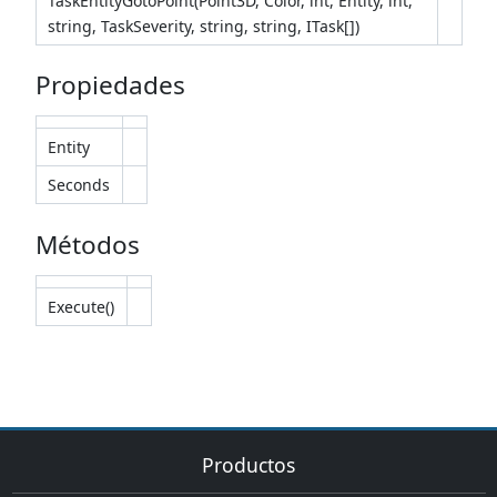
TaskEntityGotoPoint(Point3D, Color, int, Entity, int,
string, TaskSeverity, string, string, ITask[])
Propiedades
Entity
Seconds
Métodos
Execute()
Productos